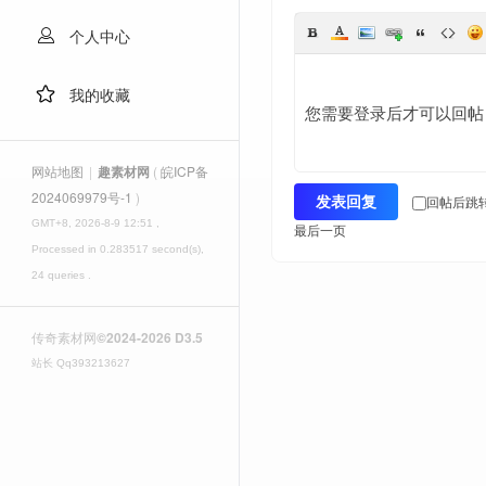
个人中心
我的收藏
您需要登录后才可以回
网站地图
|
趣素材网
(
皖ICP备
2024069979号-1
)
回帖后跳
发表回复
册
GMT+8, 2026-8-9 12:51
,
最后一页
Processed in 0.283517 second(s),
24 queries .
传奇素材网
©2024-2026 D3.5
站长 Qq393213627